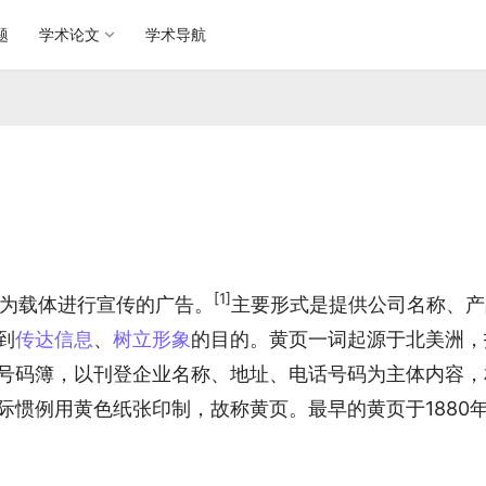
题
学术论文
学术导航
[1]
g利用黄页为载体进行宣传的广告。
主要形式是提供公司名称、产
到
传达信息
、
树立形象
的目的。黄页一词起源于北美洲，
号码簿，以刊登企业名称、地址、电话号码为主体内容，
际惯例用黄色纸张印制，故称黄页。最早的黄页于1880