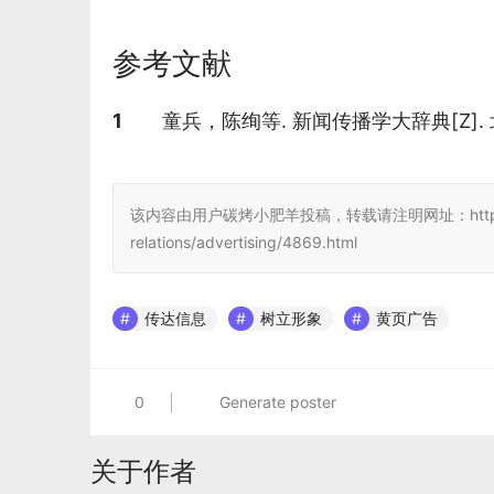
参考文献
参考文献
1
童兵，陈绚等. 新闻传播学大辞典[Z].
该内容由用户碳烤小肥羊投稿，转载请注明网址：https://www.jc
relations/advertising/4869.html
传达信息
树立形象
黄页广告
0
Generate poster
关于作者