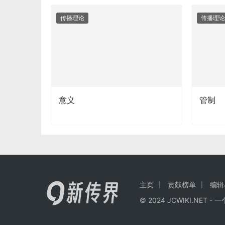
传播理论
传播理论
意义
管制
主页
贡献榜单
编辑
© 2024
JCWIKI.NET
- 