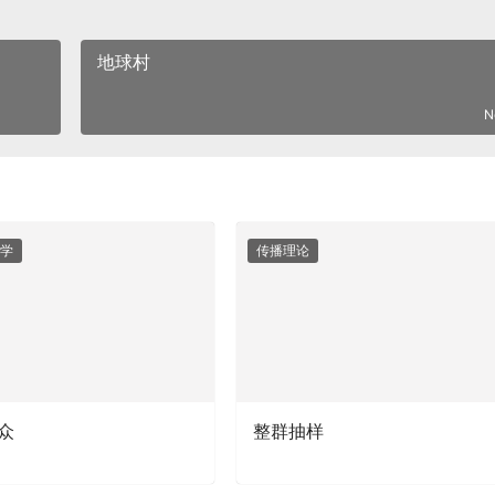
地球村
N
学
传播理论
众
整群抽样