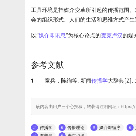
工具环境是指媒介变革所引起的传播范围、
会的组织形式、人们的生活和思维方式产生
以“
媒介即讯息
”为核心论点的
麦克卢汉
的媒
参考文献
参考文献
1
童兵，陈绚等. 新闻
传播学
大辞典[Z]
该内容由用户三个心投稿，转载请注明网址：https://www.jcwiki
传播学
传播理论
媒介即循序
李普曼
麦克卢汉