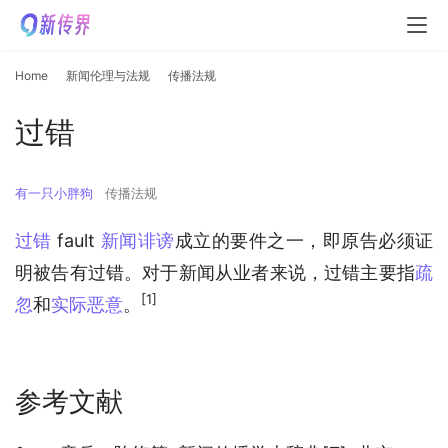
Home
新闻伦理与法规
传播法规
过错
有一只小胖狗
传播法规
过错
 fault 
新闻诽谤
成立的要件之一，即原告必须证
明被告有过错。对于新闻从业者来说，过错主要指
疏
[1]
忽
和
实际恶意
。
参考文献
参考文献