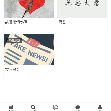
故意感情伤害
疏忽
传播法规
实际恶意