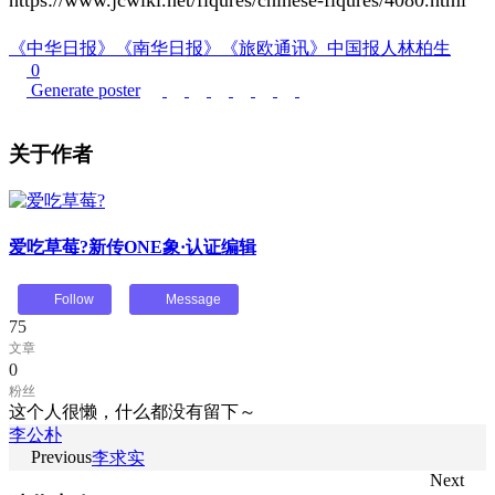
《中华日报》
《南华日报》
《旅欧通讯》
中国报人
林柏生
0
Generate poster
关于作者
爱吃草莓?
新传ONE象·认证编辑
Follow
Message
75
文章
0
粉丝
这个人很懒，什么都没有留下～
李公朴
Previous
李求实
Next