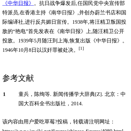
《中华日报》
。抗日战争爆发后,任国民党中央宣传部
特派员,在香港主持《南华日报》,并创办蔚兰书店和国
际编译社,进行反共媚日宣传。1938年,将汪精卫叛国投
敌的“艳电”首先发表在《南华日报》上,随汪精卫公开
投敌。1939年5月随汪到上海,恢复出版《中华日报》。
[1]
1946年10月8日以汉奸罪被处决。
参考文献
参考文献
1
童兵，陈绚等. 新闻传播学大辞典[Z]. 北京：中
国大百科全书出版社，2014.
该内容由用户爱吃草莓?投稿，转载请注明网址：
https://www.jcwiki.net/fiqures/chinese-fiqures/4080.html