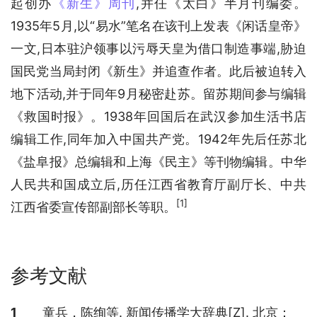
起创办
《新生》周刊
,并任《太白》半月刊编委。
1935年5月,以“易水”笔名在该刊上发表《闲话皇帝》
一文,日本驻沪领事以污辱天皇为借口制造事端,胁迫
国民党当局封闭《新生》并追查作者。此后被迫转入
地下活动,并于同年9月秘密赴苏。留苏期间参与编辑
《救国时报》。1938年回国后在武汉参加生活书店
编辑工作,同年加入中国共产党。1942年先后任苏北
《盐阜报》总编辑和上海《民主》等刊物编辑。中华
人民共和国成立后,历任江西省教育厅副厅长、中共
[1]
江西省委宣传部副部长等职。
参考文献
参考文献
1
童兵，陈绚等. 新闻传播学大辞典[Z]. 北京：