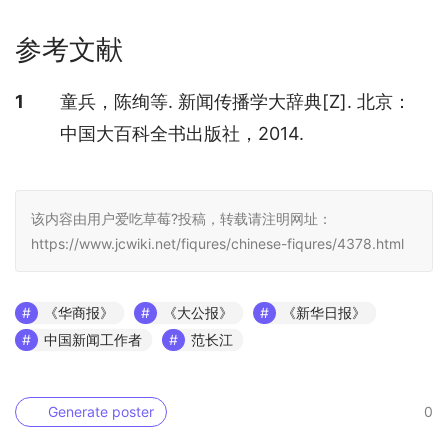
参考文献
参考文献
1
童兵，陈绚等. 新闻传播学大辞典[Z]. 北京：
中国大百科全书出版社，2014.
该内容由用户爱吃草莓?投稿，转载请注明网址：
https://www.jcwiki.net/fiqures/chinese-fiqures/4378.html
《华商报》
《大公报》
《新华日报》
中国新闻工作者
范长江
Generate poster
0