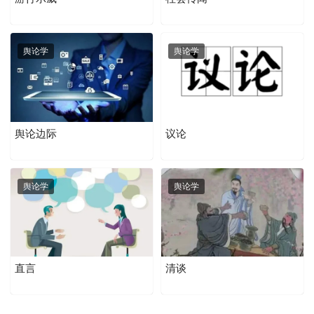
舆论学
舆论学
舆论边际
议论
舆论学
舆论学
直言
清谈