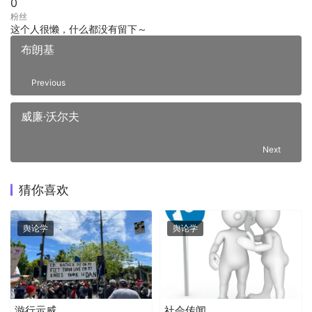
0
粉丝
这个人很懒，什么都没有留下～
布朗基
Previous
威廉·沃尔夫
Next
猜你喜欢
舆论学
舆论学
游行示威
社会传闻