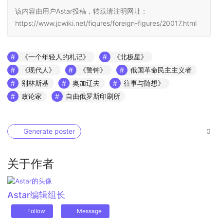
该内容由用户Astar投稿，转载请注明网址：
https://www.jcwiki.net/fiqures/foreign-figures/20017.html
《一个年轻人的札记》
《北极星》
《现代人》
《警钟》
俄国革命民主主义者
别林斯基
奥加辽夫
往事与随想》
政论家
自由俄罗斯印刷所
Generate poster
0
关于作者
Astar
编辑组长
Follow
Message