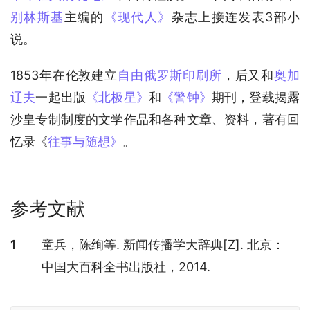
别林斯基
主编的
《现代人》
杂志上接连发表3部小
说。
1853年在伦敦建立
自由俄罗斯印刷所
，后又和
奥加
辽夫
一起出版
《北极星》
和
《警钟》
期刊，登载揭露
沙皇专制制度的文学作品和各种文章、资料，著有回
忆录《
往事与随想》
。
参考文献
参考文献
1
童兵，陈绚等. 新闻传播学大辞典[Z]. 北京：
中国大百科全书出版社，2014.