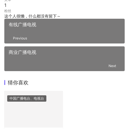
1
粉丝
这个人很懒，什么都没有留下～
有线广播电视
Previous
商业广播电视
Next
猜你喜欢
中国广播电台、电视台