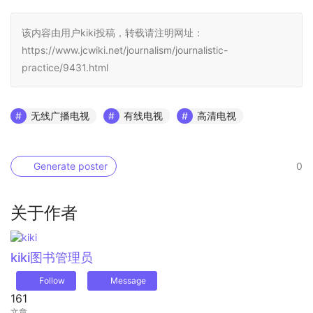
该内容由用户kiki投稿，转载请注明网址：
https://www.jcwiki.net/journalism/journalistic-
practice/9431.html
无线广播电视
有线电视
高清电视
Generate poster
0
关于作者
kiki
图书管理员
Follow
Message
161
文章