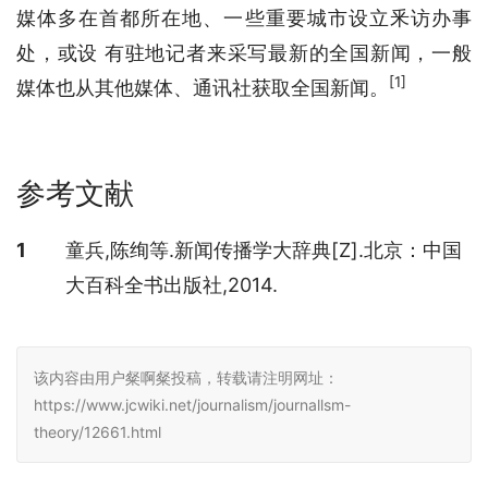
媒体多在首都所在地、一些重要城市设立釆访办事
处，或设 有驻地记者来采写最新的全国新闻，一般
[1]
媒体也从其他媒体、通讯社获取全国新闻。
参考文献
参考文献
1
童兵,陈绚等.新闻传播学大辞典[Z].北京：中国
大百科全书出版社,2014.
该内容由用户粲啊粲投稿，转载请注明网址：
https://www.jcwiki.net/journalism/journallsm-
theory/12661.html