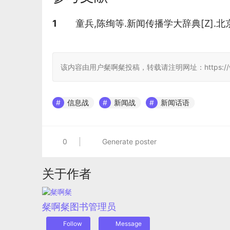
参考文献
1
童兵,陈绚等.新闻传播学大辞典[Z].北
该内容由用户粲啊粲投稿，转载请注明网址：https://www.jcwiki.
信息战
新闻战
新闻话语
0
Generate poster
关于作者
粲啊粲
图书管理员
Follow
Message