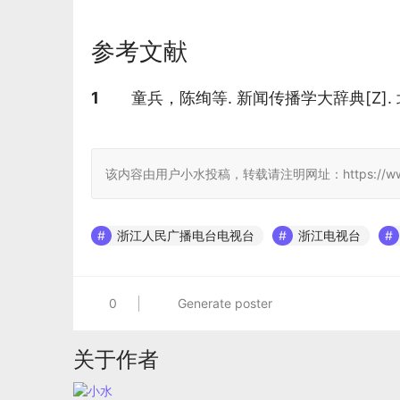
参考文献
参考文献
1
童兵，陈绚等. 新闻传播学大辞典[Z].
该内容由用户小水投稿，转载请注明网址：https://www.jcwiki.n
浙江人民广播电台电视台
浙江电视台
0
Generate poster
关于作者