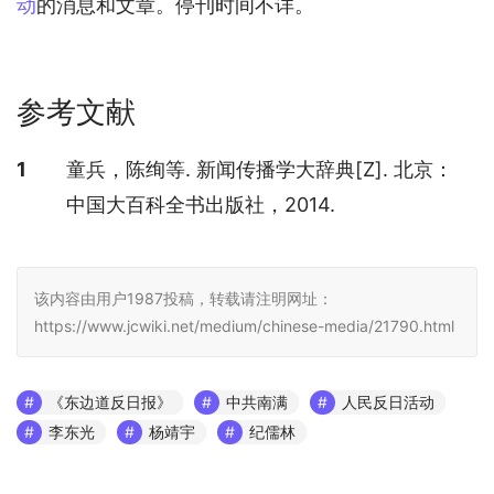
动
的消息和文章。停刊时间不详。
参考文献
参考文献
1
童兵，陈绚等. 新闻传播学大辞典[Z]. 北京：
中国大百科全书出版社，2014.
该内容由用户1987投稿，转载请注明网址：
https://www.jcwiki.net/medium/chinese-media/21790.html
《东边道反日报》
中共南满
人民反日活动
李东光
杨靖宇
纪儒林