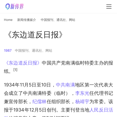
Home
新闻传播媒介
中国报刊、通讯社、网站
《东边道反日报》
1987
中国报刊、通讯社、网站
《东边道反日报》
中国共产党南满临时特委主办的报
[1]
纸。
1934年11月5日至10日，
中共南满
地区第一次代表大
会成立了中共南满特委（临时），
李东光
任代理书记
兼宣传部长，
纪儒林
任组织部长，
杨靖宇
为常委。该
报于1934年12月5日创刊。主要刊登当地
人民反日活