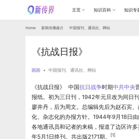
主页
知识百科
知识专
Home
新闻传播媒介
中国报刊、通讯社、网站
《抗战日报》
困困
•
中国报刊、通讯社、网站
《抗战日报》  中国
抗日战争
时期
中共中央
报纸。初为三日刊，1942年元旦改为间
廖井丹，后为周文。总编辑先后为赵石宾、
化、杂志化的办报方针。1944年9月18
各地通讯员和记者的来稿，报道了边区许多英雄
[1]
年5月1日终刊。共出版2171期。