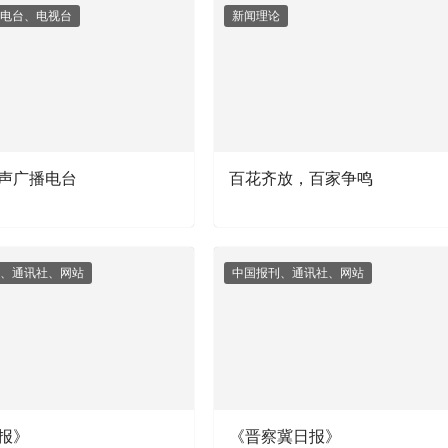
电台、电视台
新闻理论
声广播电台
百花齐放，百家争鸣
、通讯社、网站
中国报刊、通讯社、网站
报》
《晋察冀日报》