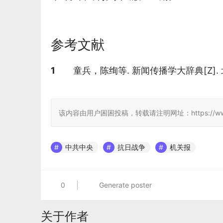
参考文献
参考文献
1
童兵，陈绚等. 新闻传播学大辞典[Z].
该内容由用户困困投稿，转载请注明网址：https://www.jcwiki
中共中央
抗日战争
机关报
0
Generate poster
关于作者