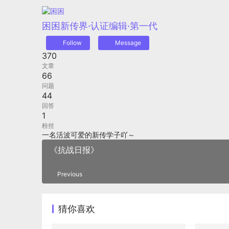
困困
新传界·认证编辑·第一代
Follow
Message
370
文章
66
问题
44
回答
1
粉丝
一名活波可爱的新传学子吖～
《抗战日报》
Previous
猜你喜欢