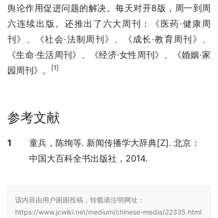
舆论作用促进问题的解决。每天对开8版，周一到周
六连续出版。还推出了六大周刊：《医药·健康周
刊》、《社会·法制周刊》、《成长·教育周刊》、
《生命·生活周刊》、《经济·女性周刊》、《婚姻·家
[1]
园周刊》。
参考文献
参考文献
1
童兵，陈绚等. 新闻传播学大辞典[Z]. 北京：
中国大百科全书出版社，2014.
该内容由用户困困投稿，转载请注明网址：
https://www.jcwiki.net/medium/chinese-media/22335.html