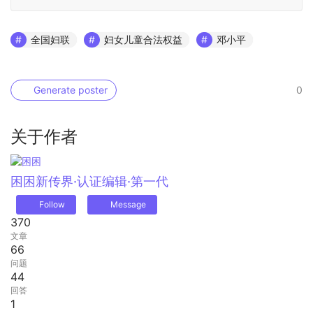
全国妇联
妇女儿童合法权益
邓小平
Generate poster
0
关于作者
困困
新传界·认证编辑·第一代
Follow
Message
370
文章
66
问题
44
回答
1