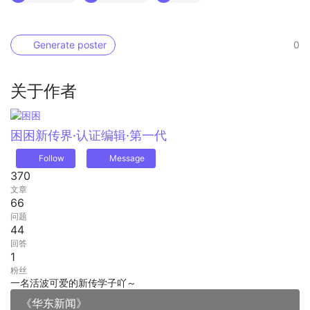
Generate poster
0
关于作者
困困
新传界·认证编辑·第一代
Follow
Message
370
文章
66
问题
44
回答
1
粉丝
一名活波可爱的新传学子吖～
《华东新闻》