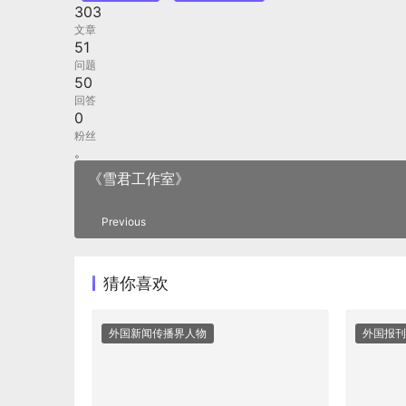
303
文章
51
问题
50
回答
0
粉丝
。
《雪君工作室》
Previous
猜你喜欢
外国新闻传播界人物
外国报刊