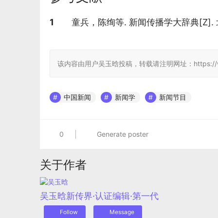
参考文献
1
童兵，陈绚等. 新闻传播学大辞典[Z].
该内容由用户吴玉晗投稿，转载请注明网址：https://www.jcwik
中国新闻
新闻学
新闻节目
0
Generate poster
关于作者
吴玉晗
新传界·认证编辑·第一代
Follow
Message