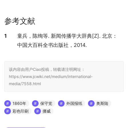
参考文献
参考文献
1
童兵，陈绚等. 新闻传播学大辞典[Z]. 北京：
中国大百科全书出版社，2014.
该内容由用户Ciao投稿，转载请注明网址：
https://www.jcwiki.net/medium/international-
media/7558.html
1860年
保守党
外国报纸
奥斯陆
彩色印刷
挪威