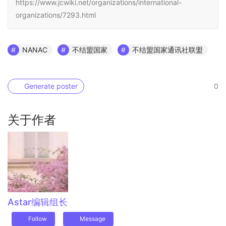
https://www.jcwiki.net/organizations/international-
organizations/7293.html
NANAC
不结盟国家
不结盟国家通讯社联盟
Generate poster
0
关于作者
Astar
编辑组长
Follow
Message