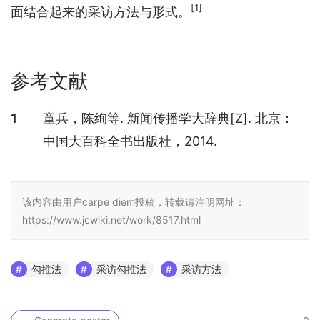
[1]
面结合起来的采访方法与形式。
参考文献
参考文献
1
童兵，陈绚等. 新闻传播学大辞典[Z]. 北京：
中国大百科全书出版社，2014.
该内容由用户carpe diem投稿，转载请注明网址：
https://www.jcwiki.net/work/8517.html
勾推法
采访勾推法
采访方法