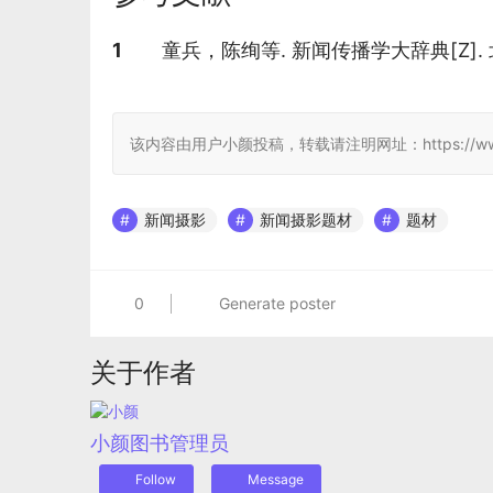
参考文献
1
童兵，陈绚等. 新闻传播学大辞典[Z].
该内容由用户小颜投稿，转载请注明网址：https://www.jcwik
新闻摄影
新闻摄影题材
题材
0
Generate poster
关于作者
小颜
图书管理员
Follow
Message