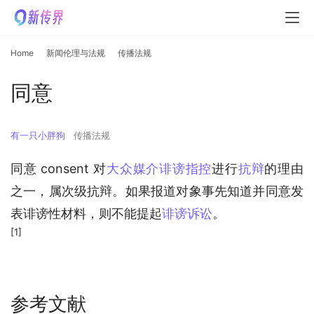
Home
新闻伦理与法规
传播法规
同意
有一只小胖狗
传播法规
同意 consent 对
大众媒介诽谤指控
进行
抗辩
的理由
之一，属次级抗辩。如果报道对象事先知道并同意发
表诽谤性材料，则不能提起
诽谤诉讼
。
[1]
参考文献